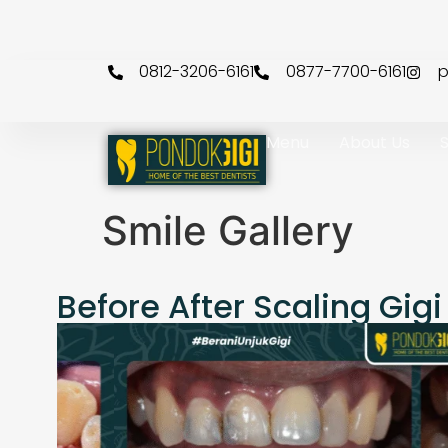
Selamat dat
0812-3206-6161
0877-7700-6161
p
Menu
About Us
S
Smile Gallery
Before After Scaling Gigi