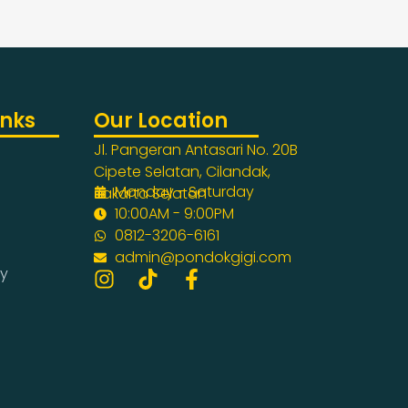
inks
Our Location
Jl. Pangeran Antasari No. 20B
Cipete Selatan, Cilandak,
Monday - Saturday
Jakarta Selatan
10:00AM - 9:00PM
0812-3206-6161
admin@pondokgigi.com
ry