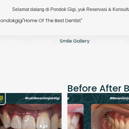
ang di Pondok Gigi, yuk Reservasi & Konsultasi sekarang. Han
ondokgigi
"Home Of The Best Dentist"
ervices
Doctors
Smile Gallery
Contact Us
Before After 