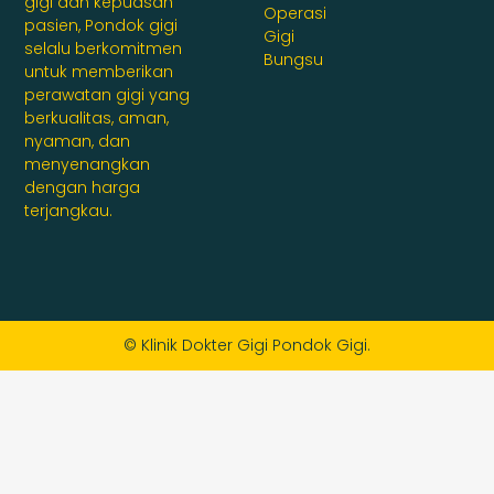
gigi dan kepuasan
Operasi
pasien, Pondok gigi
Gigi
selalu berkomitmen
Bungsu
untuk memberikan
perawatan gigi yang
berkualitas, aman,
nyaman, dan
menyenangkan
dengan harga
terjangkau.
© Klinik Dokter Gigi Pondok Gigi.