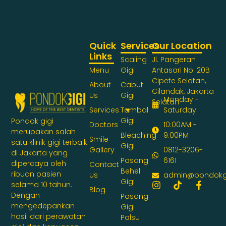
Quick
Services
Our Location
Links
Scaling
Jl. Pangeran
Menu
Gigi
Antasari No. 20B
Cipete Selatan,
About
Cabut
Cilandak, Jakarta
Us
Gigi
Monday -
Selatan
Services
Tambal
Saturday
Gigi
Pondok gigi
Doctors
10:00AM -
merupakan salah
Bleaching
9:00PM
Smile
satu klinik gigi terbaik
Gigi
Gallery
0812-3206-
di Jakarta yang
Pasang
6161
dipercaya oleh
Contact
Behel
ribuan pasien
Us
admin@pondokg
Gigi
selama 10 tahun.
Blog
Dengan
Pasang
mengedepankan
Gigi
hasil dari perawatan
Palsu