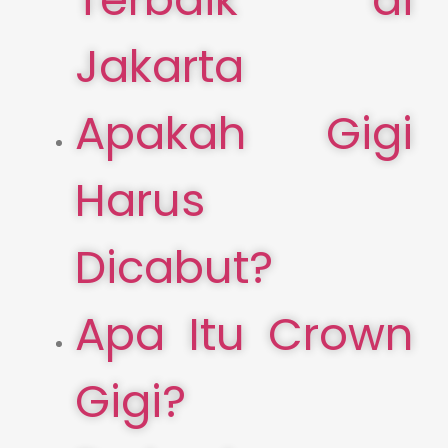
Jakarta
Apakah Gigi
Harus
Dicabut?
Apa Itu Crown
Gigi?