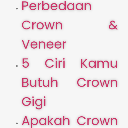
Perbedaan
Crown &
Veneer
5 Ciri Kamu
Butuh Crown
Gigi
Apakah Crown