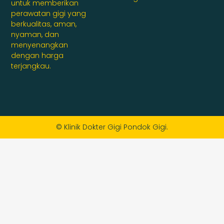
untuk memberikan
perawatan gigi yang
berkualitas, aman,
nyaman, dan
menyenangkan
dengan harga
terjangkau.
© Klinik Dokter Gigi Pondok Gigi.