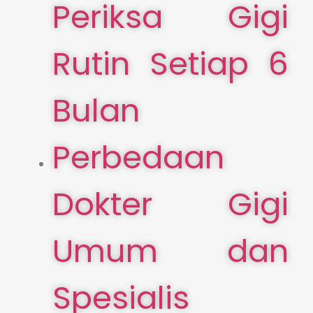
Periksa Gigi
Rutin Setiap 6
Bulan
Perbedaan
Dokter Gigi
Umum dan
Spesialis