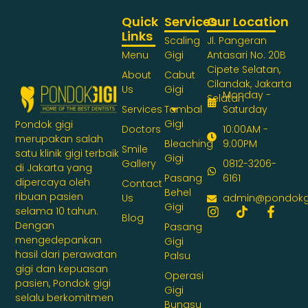
Quick
Services
Our Location
Links
Scaling
Jl. Pangeran
Menu
Gigi
Antasari No. 20B
Cipete Selatan,
About
Cabut
Cilandak, Jakarta
Us
Gigi
Monday -
Selatan
Services
Tambal
Saturday
Gigi
Pondok gigi
Doctors
10:00AM -
merupakan salah
Bleaching
9:00PM
Smile
satu klinik gigi terbaik
Gigi
Gallery
0812-3206-
di Jakarta yang
Pasang
6161
dipercaya oleh
Contact
Behel
ribuan pasien
Us
admin@pondokg
Gigi
selama 10 tahun.
Blog
Dengan
Pasang
mengedepankan
Gigi
hasil dari perawatan
Palsu
gigi dan kepuasan
Operasi
pasien, Pondok gigi
Gigi
selalu berkomitmen
Bungsu