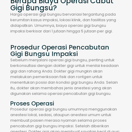
Berapa Biaya Operasi Cabut
Gigi Bungsu?
Harga operasi gigi bungsu bervariasi tergantung pada
kerumitan kasus impaksi, lokasi klinik, dan fasilitas yang
didapatkan. Umumnya, biaya operasi gigi bungsu
impaksi berkisar dari 1 jutaan hingga 5 jutaan per gigi.
Prosedur Operasi Pencabutan
Gigi Bungsu Impaksi
Sebelum menjalani operasi gigi bungsu, penting untuk
berkonsultasi dengan dokter gigi untuk menilai keadaan
gigi dan rahang Anda. Dokter gigi mungkin akan
melakukan pemeriksaan fisik dan rontgen untuk
menentukan posisi dan kondisi gigi bungsu Anda. Selain
itu, dokter akan membahas jenis anestesi yang akan
digunakan selama operasi pencabutan gigi bungsu.
Proses Operasi
Prosedur operasi gigi bungsu umumnya menggunakan
anestesi lokal, sedasi, ataupun anestesi umum untuk
membuat pasien merasa nyaman selama proses
pencabutan gigi bungsu impaksi. Setelah diberikan
anestesi, Dokter gigi akan membuat sayatan kecil di gusi