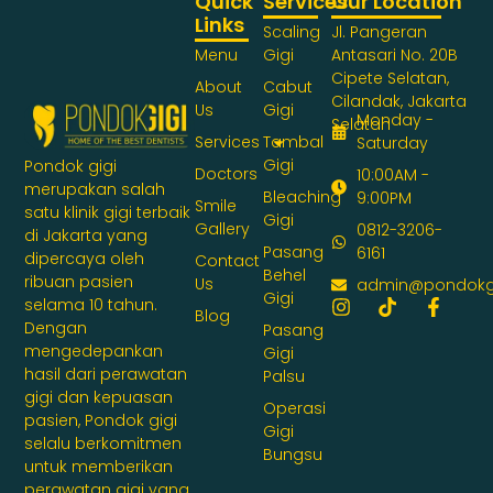
Quick
Services
Our Location
Links
Scaling
Jl. Pangeran
Menu
Gigi
Antasari No. 20B
Cipete Selatan,
About
Cabut
Cilandak, Jakarta
Us
Gigi
Monday -
Selatan
Services
Tambal
Saturday
Gigi
Pondok gigi
Doctors
10:00AM -
merupakan salah
Bleaching
9:00PM
Smile
satu klinik gigi terbaik
Gigi
Gallery
0812-3206-
di Jakarta yang
Pasang
6161
dipercaya oleh
Contact
Behel
ribuan pasien
Us
admin@pondokg
Gigi
selama 10 tahun.
Blog
Dengan
Pasang
mengedepankan
Gigi
hasil dari perawatan
Palsu
gigi dan kepuasan
Operasi
pasien, Pondok gigi
Gigi
selalu berkomitmen
Bungsu
untuk memberikan
perawatan gigi yang