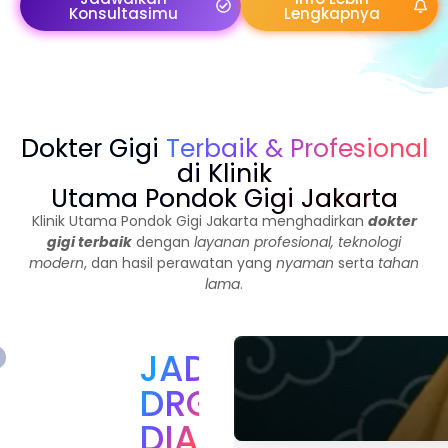
Konsultasimu
Lengkapnya
Yuk
Yuk
Yuk
Yuk
Yuk
Yuk
Yuk
Dokter Gigi
Terbaik & Profesional
Konsultasikan
Konsultasikan
Konsultasikan
Konsultasikan
Konsultasikan
Konsultasikan
Konsultasikan
Sekarang!
Sekarang!
Sekarang!
Sekarang!
Sekarang!
Sekarang!
Sekarang!
di Klinik
Utama Pondok Gigi Jakarta
Klinik Utama Pondok Gigi Jakarta menghadirkan
dokter
gigi terbaik
dengan
layanan profesional, teknologi
modern
, dan hasil perawatan yang
nyaman
serta
tahan
lama
.
JADWAL
DRG.
DIANTI