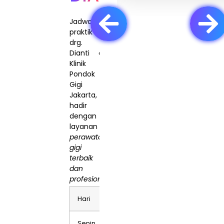
Jadwal
praktik
drg.
Dianti di
Klinik
Pondok
Gigi
Jakarta,
hadir
dengan
layanan
perawatan
gigi
terbaik
dan
profesional
.
Hari
Jam
Tempat
Senin
15:00
Klinik