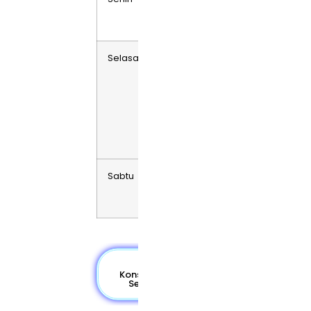
–
Utama
20:00
Pondok
Gigi
Jakarta
Selasa
10:00
–
15:00
15:00
–
20:00
Sabtu
10:00
–
15:00
Yuk
Konsultasikan
Sekarang!