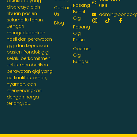
di Jakarta yang
Pasang
6161
dipercaya oleh
Contact
Behel
ribuan pasien
Us
admin@pondokg
Gigi
selama 10 tahun.
Blog
Dengan
Pasang
mengedepankan
Gigi
hasil dari perawatan
Palsu
gigi dan kepuasan
Operasi
pasien, Pondok gigi
Gigi
selalu berkomitmen
Bungsu
untuk memberikan
perawatan gigi yang
berkualitas, aman,
nyaman, dan
menyenangkan
dengan harga
terjangkau.