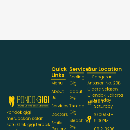
Quick
Services
Our Location
Links
Scaling
Jl. Pangeran
Menu
Gigi
Antasari No. 20B
Cipete Selatan,
About
Cabut
Cilandak, Jakarta
Us
Gigi
Monday -
Selatan
Services
Tambal
Saturday
Gigi
Pondok gigi
Doctors
10:00AM -
merupakan salah
Bleaching
9:00PM
Smile
satu klinik gigi terbaik
Gigi
Gallery
0812-3206-