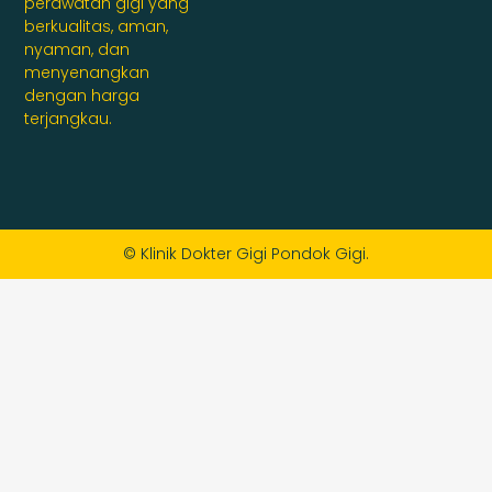
perawatan gigi yang
berkualitas, aman,
nyaman, dan
menyenangkan
dengan harga
terjangkau.
© Klinik Dokter Gigi Pondok Gigi.