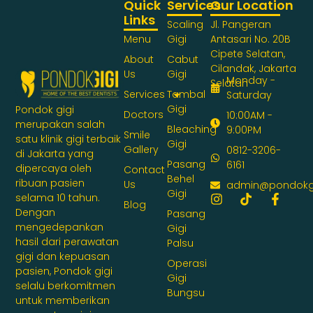
Quick
Services
Our Location
Links
Scaling
Jl. Pangeran
Menu
Gigi
Antasari No. 20B
Cipete Selatan,
About
Cabut
Cilandak, Jakarta
Us
Gigi
Monday -
Selatan
Services
Tambal
Saturday
Gigi
Pondok gigi
Doctors
10:00AM -
merupakan salah
Bleaching
9:00PM
Smile
satu klinik gigi terbaik
Gigi
Gallery
0812-3206-
di Jakarta yang
Pasang
6161
dipercaya oleh
Contact
Behel
ribuan pasien
Us
admin@pondokg
Gigi
selama 10 tahun.
Blog
Dengan
Pasang
mengedepankan
Gigi
hasil dari perawatan
Palsu
gigi dan kepuasan
Operasi
pasien, Pondok gigi
Gigi
selalu berkomitmen
Bungsu
untuk memberikan