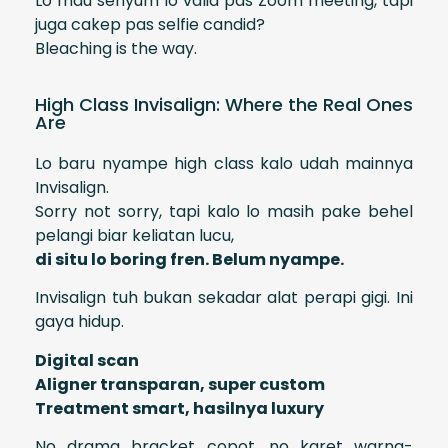
Lo mau senyum lo valid pas Zoom meeting, tapi
juga cakep pas selfie candid?
Bleaching is the way.
High Class Invisalign: Where the Real Ones
Are
Lo baru nyampe high class kalo udah mainnya
Invisalign.
Sorry not sorry, tapi kalo lo masih pake behel
pelangi biar keliatan lucu,
di situ lo boring fren. Belum nyampe.
Invisalign tuh bukan sekadar alat perapi gigi. Ini
gaya hidup.
Digital scan
Aligner transparan, super custom
Treatment smart, hasilnya luxury
No drama bracket copot, no karet warna-