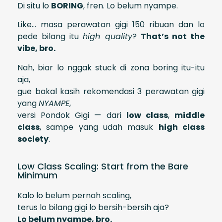
Di situ lo
BORING
, fren. Lo belum nyampe.
Like… masa perawatan gigi 150 ribuan dan lo
pede bilang itu
high quality
?
That’s not the
vibe, bro.
Nah, biar lo nggak stuck di zona boring itu-itu
aja,
gue bakal kasih rekomendasi 3 perawatan gigi
yang
NYAMPE
,
versi Pondok Gigi — dari
low class
,
middle
class
, sampe yang udah masuk
high class
society
.
Low Class Scaling: Start from the Bare
Minimum
Kalo lo belum pernah scaling,
terus lo bilang gigi lo bersih-bersih aja?
Lo belum nyampe, bro.