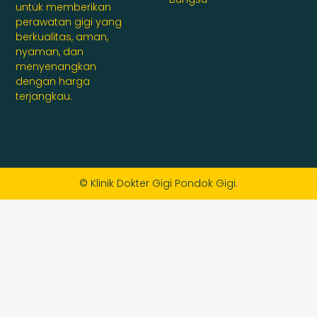
untuk memberikan
perawatan gigi yang
berkualitas, aman,
nyaman, dan
menyenangkan
dengan harga
terjangkau.
© Klinik Dokter Gigi Pondok Gigi.