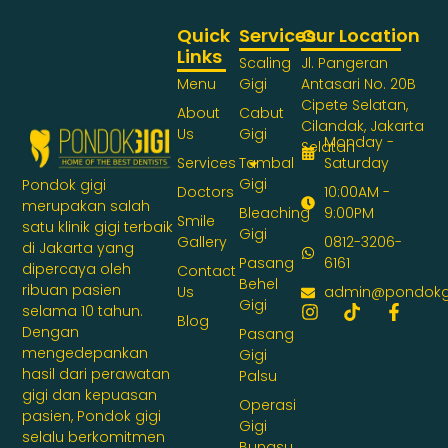
Quick
Services
Our Location
Links
Scaling
Jl. Pangeran
Menu
Gigi
Antasari No. 20B
Cipete Selatan,
About
Cabut
Cilandak, Jakarta
Us
Gigi
Monday -
Selatan
Services
Tambal
Saturday
Gigi
Pondok gigi
Doctors
10:00AM -
merupakan salah
Bleaching
9:00PM
Smile
satu klinik gigi terbaik
Gigi
Gallery
0812-3206-
di Jakarta yang
Pasang
6161
dipercaya oleh
Contact
Behel
ribuan pasien
Us
admin@pondokg
Gigi
selama 10 tahun.
Blog
Dengan
Pasang
mengedepankan
Gigi
hasil dari perawatan
Palsu
gigi dan kepuasan
Operasi
pasien, Pondok gigi
Gigi
selalu berkomitmen
Bungsu