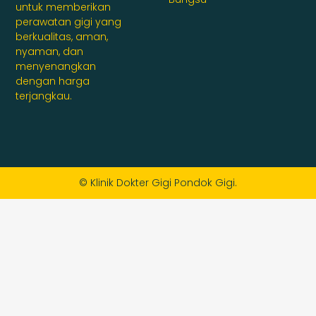
untuk memberikan
perawatan gigi yang
berkualitas, aman,
nyaman, dan
menyenangkan
dengan harga
terjangkau.
© Klinik Dokter Gigi Pondok Gigi.