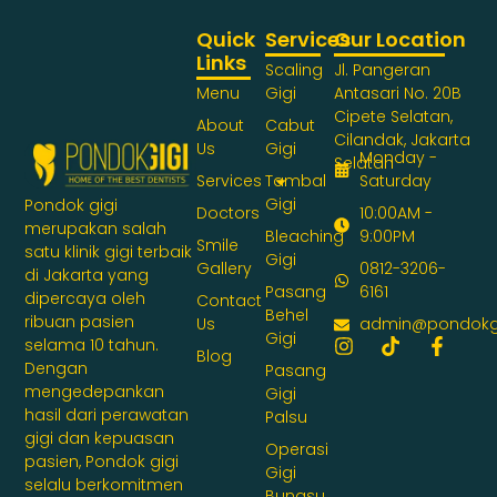
Quick
Services
Our Location
Links
Scaling
Jl. Pangeran
Menu
Gigi
Antasari No. 20B
Cipete Selatan,
About
Cabut
Cilandak, Jakarta
Us
Gigi
Monday -
Selatan
Services
Tambal
Saturday
Gigi
Pondok gigi
Doctors
10:00AM -
merupakan salah
Bleaching
9:00PM
Smile
satu klinik gigi terbaik
Gigi
Gallery
0812-3206-
di Jakarta yang
Pasang
6161
dipercaya oleh
Contact
Behel
ribuan pasien
Us
admin@pondokg
Gigi
selama 10 tahun.
Blog
Dengan
Pasang
mengedepankan
Gigi
hasil dari perawatan
Palsu
gigi dan kepuasan
Operasi
pasien, Pondok gigi
Gigi
selalu berkomitmen
Bungsu