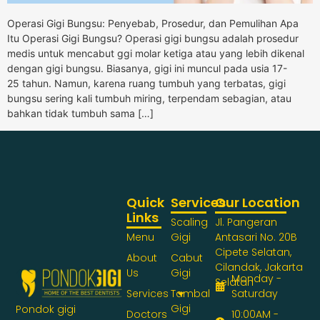
Operasi Gigi Bungsu: Penyebab, Prosedur, dan Pemulihan Apa
Itu Operasi Gigi Bungsu? Operasi gigi bungsu adalah prosedur
medis untuk mencabut ggi molar ketiga atau yang lebih dikenal
dengan gigi bungsu. Biasanya, gigi ini muncul pada usia 17-
25 tahun. Namun, karena ruang tumbuh yang terbatas, gigi
bungsu sering kali tumbuh miring, terpendam sebagian, atau
bahkan tidak tumbuh sama […]
Quick
Services
Our Location
Links
Scaling
Jl. Pangeran
Menu
Gigi
Antasari No. 20B
Cipete Selatan,
About
Cabut
Cilandak, Jakarta
Us
Gigi
Monday -
Selatan
Services
Tambal
Saturday
Gigi
Pondok gigi
Doctors
10:00AM -