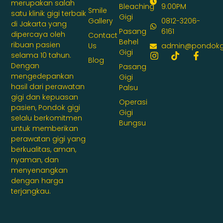
merupakan salah
Bleaching
9:00PM
Smile
satu klinik gigi terbaik
Gigi
Gallery
0812-3206-
di Jakarta yang
Pasang
6161
dipercaya oleh
Contact
Behel
ribuan pasien
Us
admin@pondokg
Gigi
selama 10 tahun.
Blog
Dengan
Pasang
mengedepankan
Gigi
hasil dari perawatan
Palsu
gigi dan kepuasan
Operasi
pasien, Pondok gigi
Gigi
selalu berkomitmen
Bungsu
untuk memberikan
perawatan gigi yang
berkualitas, aman,
nyaman, dan
menyenangkan
dengan harga
terjangkau.