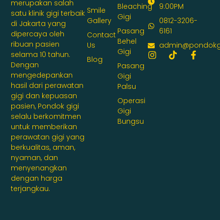
merupakan salah
Bleaching
9:00PM
Smile
satu klinik gigi terbaik
Gigi
Gallery
0812-3206-
di Jakarta yang
Pasang
6161
dipercaya oleh
Contact
Behel
ribuan pasien
Us
admin@pondokg
Gigi
selama 10 tahun.
Blog
Dengan
Pasang
mengedepankan
Gigi
hasil dari perawatan
Palsu
gigi dan kepuasan
Operasi
pasien, Pondok gigi
Gigi
selalu berkomitmen
Bungsu
untuk memberikan
perawatan gigi yang
berkualitas, aman,
nyaman, dan
menyenangkan
dengan harga
terjangkau.