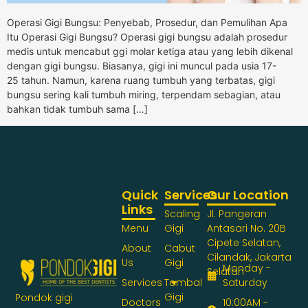
Operasi Gigi Bungsu: Penyebab, Prosedur, dan Pemulihan Apa
Itu Operasi Gigi Bungsu? Operasi gigi bungsu adalah prosedur
medis untuk mencabut ggi molar ketiga atau yang lebih dikenal
dengan gigi bungsu. Biasanya, gigi ini muncul pada usia 17-
25 tahun. Namun, karena ruang tumbuh yang terbatas, gigi
bungsu sering kali tumbuh miring, terpendam sebagian, atau
bahkan tidak tumbuh sama […]
Quick
Services
Our Location
Links
Scaling
Jl. Pangeran
Menu
Gigi
Antasari No. 20B
Cipete Selatan,
About
Cabut
Cilandak, Jakarta
Us
Gigi
Monday -
Selatan
Services
Tambal
Saturday
Gigi
Pondok gigi
Doctors
10:00AM -