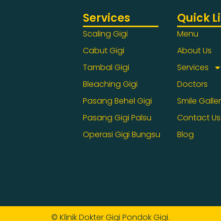
Services
Quick L
Scaling Gigi
Menu
Cabut Gigi
About Us
Tambal Gigi
Services
Bleaching Gigi
Doctors
Pasang Behel Gigi
Smile Galle
Pasang Gigi Palsu
Contact Us
Operasi Gigi Bungsu
Blog
© Klinik Dokter Gigi Pondok Gigi.