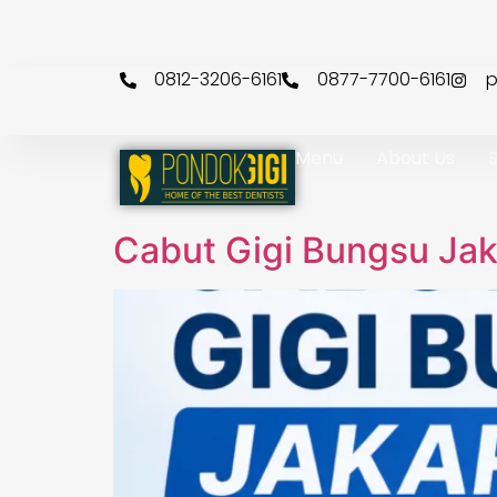
S
0812-3206-6161
0877-7700-6161
p
Menu
About Us
S
Cabut Gigi Bungsu Jak