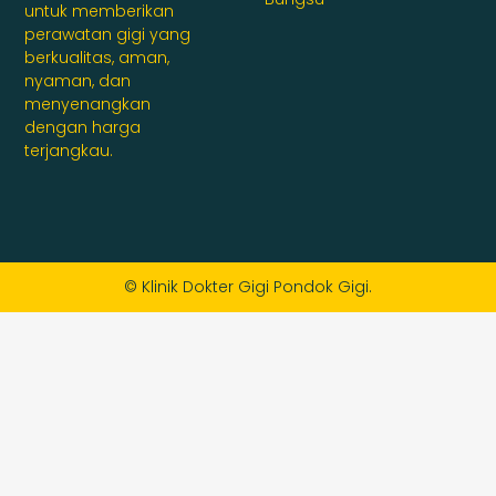
untuk memberikan
perawatan gigi yang
berkualitas, aman,
nyaman, dan
menyenangkan
dengan harga
terjangkau.
© Klinik Dokter Gigi Pondok Gigi.