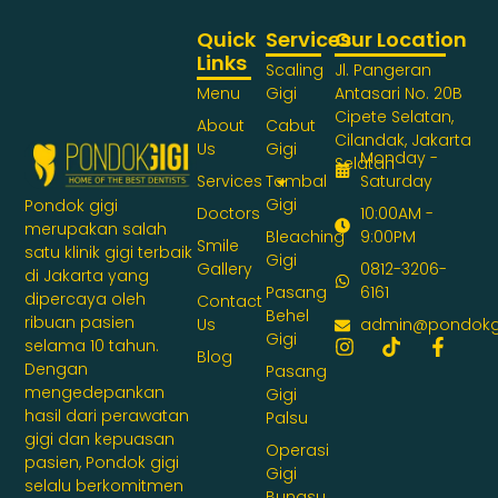
Quick
Services
Our Location
Links
Scaling
Jl. Pangeran
Menu
Gigi
Antasari No. 20B
Cipete Selatan,
About
Cabut
Cilandak, Jakarta
Us
Gigi
Monday -
Selatan
Services
Tambal
Saturday
Gigi
Pondok gigi
Doctors
10:00AM -
merupakan salah
Bleaching
9:00PM
Smile
satu klinik gigi terbaik
Gigi
Gallery
0812-3206-
di Jakarta yang
Pasang
6161
dipercaya oleh
Contact
Behel
ribuan pasien
Us
admin@pondokg
Gigi
selama 10 tahun.
Blog
Dengan
Pasang
mengedepankan
Gigi
hasil dari perawatan
Palsu
gigi dan kepuasan
Operasi
pasien, Pondok gigi
Gigi
selalu berkomitmen
Bungsu