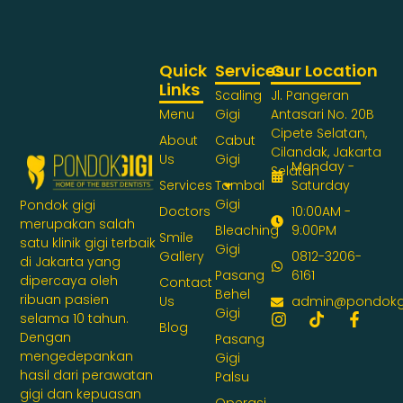
Quick
Services
Our Location
Links
Scaling
Jl. Pangeran
Menu
Gigi
Antasari No. 20B
Cipete Selatan,
About
Cabut
Cilandak, Jakarta
Us
Gigi
Monday -
Selatan
Services
Tambal
Saturday
Gigi
Pondok gigi
Doctors
10:00AM -
merupakan salah
Bleaching
9:00PM
Smile
satu klinik gigi terbaik
Gigi
Gallery
0812-3206-
di Jakarta yang
Pasang
6161
dipercaya oleh
Contact
Behel
ribuan pasien
Us
admin@pondokg
Gigi
selama 10 tahun.
Blog
Dengan
Pasang
mengedepankan
Gigi
hasil dari perawatan
Palsu
gigi dan kepuasan
Operasi