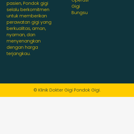
pasien, Pondok gigi
Gigi
selalu berkomitmen
Bungsu
untuk memberikan
perawatan gigi yang
berkualitas, aman,
nyaman, dan
menyenangkan
dengan harga
terjangkau.
© Klinik Dokter Gigi Pondok Gigi.